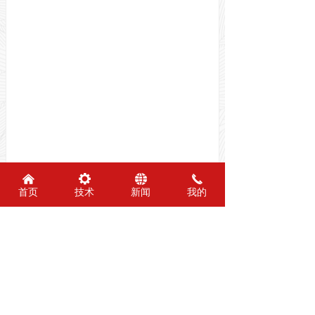
낀
끶
뀁
끅
首页
技术
新闻
我的
前一个：
无
ꄴ
后一个：
无
ꄲ